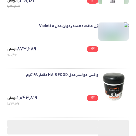
1,301,161
3
%
تومان
1,341,405
ژل حالت دهنده ردوان مدل Vıoletta
873,289
3
%
تومان
900,299
واکس مو لندر مدل HAIR FOOD مقدار 198 گرم
1,044,819
3
%
تومان
1,077,132