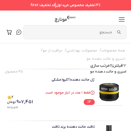
4%
تخفیف مخصوص خرید اول
کد تخفیف:
first
مونارچ
/
/
/
همه محصولات
محصولات بهداشتی
مراقبت از مو
اسپری و حالت دهنده مو
فیلتر
مرتب سازی
اسپری و حالت دهنده مو
۴۵
محصول
ژل حالت دهنده آگیوا مشکی
فقط ۱ عدد در انبار موجود است.
فقط ۱ عدد در انبار موجود است.
2
907,451
3
%
تومان
935,514
تافت حالت دهنده برند تافت