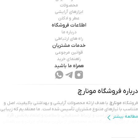
محصولات
ابزارهای آرایشی
عطر و ادکلن
اطلاعات فروشگاه
درباره ما
راه های ارتباطی
خدمات مشتریان
قوانین مرجوعی
راهنمای خرید
همراه ما باشید
درباره فروشگاه
مونارچ
فروشگاه
مونارچ
با هدف ارائه محصولات آرایشی و بهداشتی باکیفیت، اصل و
متناسب با نیازهای متنوع مشتریان تأسیس شده است. ما معتقدیم که زیبایی
چیزی فراتر از ظاهر است و ارتباط مستقیمی با سلامت و اعتمادبه‌نفس افراد
مطالعه بیشتر
دارد. از این رو، تلاش کرده‌ایم مجموعه‌ای از برترین برندهای ایرانی و بین‌المللی
را گرد هم آوریم تا به شما کمک کنیم با خیالی آسوده، محصولات آرایشی و
مراقبتی موردنظر خود را انتخاب کنید.