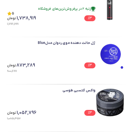
رتبه ۲ در پرفروش‌ترین‌های فروشگاه
رتبه ۲ در پرفروش‌ترین‌های فروشگاه
5
1,738,919
3
%
تومان
1,792,699
ژل حالت دهنده موی ردوان مدلBlue
873,289
3
%
تومان
900,299
واکس گتسبی طوسی
1,052,796
3
%
تومان
1,085,357