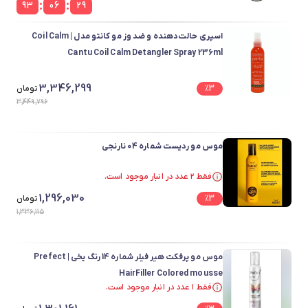
:
:
93
06
29
اسپری حالت‌دهنده و ضد وز مو کانتو مدل Coil Calm |
Cantu Coil Calm Detangler Spray 236ml
3,346,299
3
%
تومان
3,449,796
موس مو ردیست شماره 04 نارنجی
فقط ۲ عدد در انبار موجود است.
فقط ۲ عدد در انبار موجود است.
1,296,030
3
%
تومان
1,336,115
موس مو پرفکت هیر فیلر شماره 14 رنگ یخی | Prefect
HairFiller Colored mousse
فقط ۱ عدد در انبار موجود است.
فقط ۱ عدد در انبار موجود است.