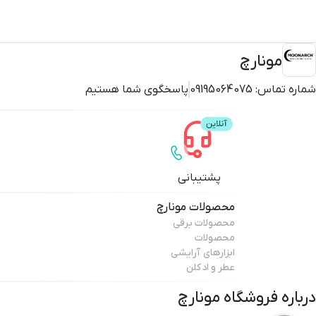
مونارچ
شماره تماس:
09195064075
پاسخگوی شما هستیم
پشتیبانی
محصولات
مونارچ
محصولات برقی
محصولات
ابزارهای آرایشی
عطر و ادکلن
درباره فروشگاه
مونارچ