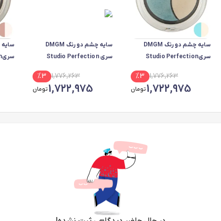
سایه چشم دو رنگ DMGM
سایه چشم دو رنگ DMGM
سریStudio Perfection
سری Studio Perfection
س
شماره 38
شماره 43
شماره 1
%
3
1,776,263
%
3
1,776,263
1,722,975
1,722,975
تومان
تومان
در حال حاضر دیدگاهی ثبت نشده!