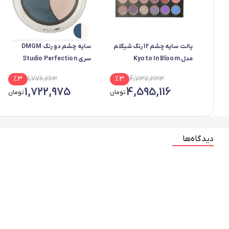
پالت سایه چشم 12 رنگ شیگلم
سایه چشم دو رنگ DMGM
مدل Kyoto In Bloom
سری Studio Perfection
شماره 39
%
3
1,776,263
%
3
4,737,233
1,722,975
4,595,116
تومان
تومان
دیدگاه‌ها