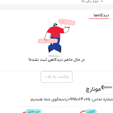
تنوع رنگی بالا
ضد چروک و پیری لب
دیدگاه‌ها
رژ لب جامد studio matte دی ام جی ام DMGM بافت نرم و سبک با جلوه مات دارد
که از ماندگاری بسیار خوبی برخوردار است. این رژ لب جامد حاوی انواع ویتامین
است که ضمن تغذیه پوست لب از ترک خوردن آن جلوگیری کرده، مانع ایجاد چروک
و پیری زودرس آن می شوند. این رژ لب مرطوب کننده است و خشکی پوست لب را
برطرف می نماید.
در حال حاضر دیدگاهی ثبت نشده!
بازگشت به بالا
مونارچ
شماره تماس:
09195064075
پاسخگوی شما هستیم