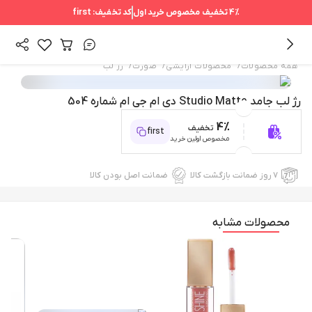
4%
تخفیف مخصوص خرید اول
کد تخفیف:
first
/
/
/
همه محصولات
محصولات آرایشی
صورت
رژ لب
رژ لب جامد Studio Matte دی ام جی ام شماره 504
4%
تخفیف
first
مخصوص اولین خرید
۷ روز ضمانت بازگشت کالا
ضمانت اصل بودن کالا
محصولات مشابه