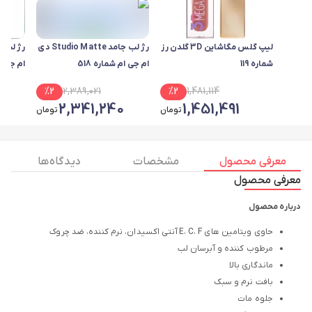
لیپ گلس مگاشاین 3D گلدن رز
رژ لب جامد Studio Matte دی
شماره 119
ام جی ام شماره 518
ام جی ام
%
2
2,389,021
%
2
1,481,114
2,341,240
1,451,491
تومان
تومان
معرفی محصول
مشخصات
دیدگاه ها
معرفی محصول
درباره محصول
حاوی ویتامین های E، C، F آنتی اکسیدان، نرم کننده، ضد چروک
مرطوب کننده و آبرسان لب
ماندگاری بالا
بافت نرم و سبک
جلوه مات