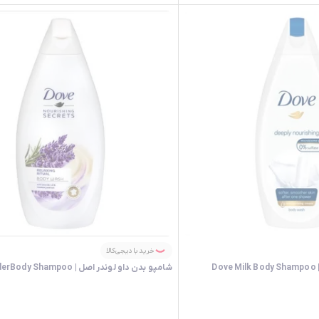
خرید با دیجی‌کالا
شامپو بدن داو لوندر اصل | Dove LavenderBody Shampoo