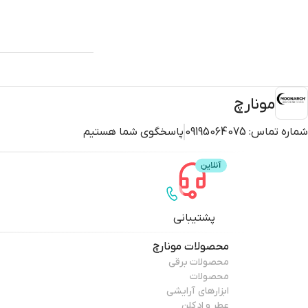
مونارچ
شماره تماس:
09195064075
پاسخگوی شما هستیم
پشتیبانی
محصولات
مونارچ
محصولات برقی
محصولات
ابزارهای آرایشی
عطر و ادکلن