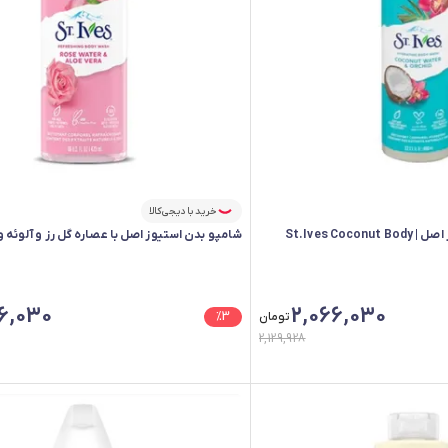
خرید با دیجی‌کالا
شامپو بدن نارگیل استیوز اصل | St.Ives Coconut Body
شامپو بدن استیوز اصل با عصاره گل رز و آلوئه ورا
6,030
2,066,030
تومان
3
%
2,129,928