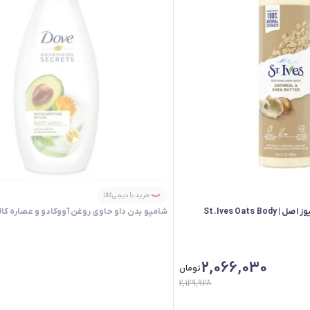
خرید با دیجی‌کالا
شامپو بدن جودوسر استیوز اصل | St.Ives Oats Body
شامپو بدن داو حاوی روغن آووکادو و عصاره کالا
2,066,030
تومان
2,129,928