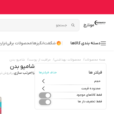
مونارچ
دسته بندی کالاها
شگفت‌انگیزها
محصولات برقی
ابزا
/
/
/
همه محصولات
محصولات بهداشتی
مراقبت از پوست
شامپو بدن
شامپو بدن
فیلتر ها
حذف فیلترها
مرتب سازی
پرفروش‌تر
حجم
محدوده قیمت
فقط کالاهای موجود
فقط تخفیف دار ها