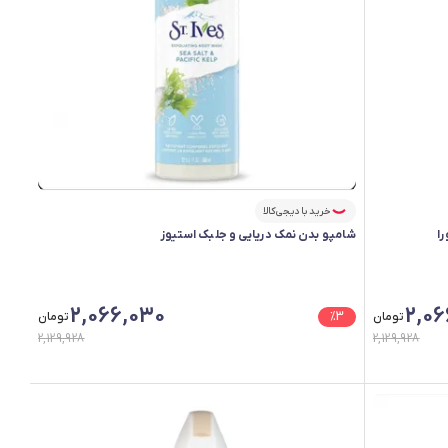
خرید با دیجی‌کالا
شامپو بدن نمک دریایی و جلبک استیوز
2,066,030
2,06
تومان
3
%
تومان
2,129,928
2,129,928