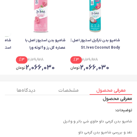
شامپو بدن نارگیل استیوز اصل |
شامپو بدن استیوز اصل با
شامپو ب
St.Ives Coconut Body
عصاره گل رز و آلوئه ورا
استیوز
Shampoo
%
3
2,129,928
%
3
2,129,928
0
2,066,030
2,066,030
تومان
تومان
معرفی محصول
مشخصات
دیدگاه ها
معرفی محصول
توضیحات:
شامپو بدن کرمی داو حاوی شی باتر و وانیل
نقد و بررسی شامپو بدن کرمی داو