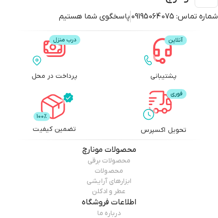
فواید عصاره شی باتر برای پوست
شماره تماس:
09195064075
پاسخگوی شما هستیم
استفاده از شی باتر بعد از حمام باعث آبرسانی و نرمی پوست صورت و بدن می
شود. شی باتر ماده ای طبیعی برای پیشگیری و درمان آکنه و جوش است و می
توان از آن برای پاکسازی و لایه برداری پوست استفاده کرد. علاوه بر این، شی باتر
برای کاهش چین و چروک، جوانسازی پوست و درمان اگزما و پسوریازیس موثر
است.
پشتیبانی
پرداخت در محل
فواید عصاره وانیل برای پوست
وانیل که به نام وانیل یا برگ قمار نیز شناخته می شود، گیاهی بارده از خانواده
روباهی است که دارای گل های سفید و زرد است. در واقع وانیل نوعی گل ارکیده
تضمین کیفیت
تحویل اکسپرس
است و پودر وانیل قهوه ای طبیعی پس از خشک شدن غلاف های لوبیایی شکل
گیاه وانیل به دست می آید.
محصولات
مونارچ
محصولات برقی
وانیل دارای خواص ضد باکتریایی و ضد التهابی است. باکتری های پوست را که
محصولات
باعث التهاب و آکنه می شوند را از بین می برد. در بسیاری از موارد به درمان آکنه
ابزارهای آرایشی
و جوش و آکنه روی صورت کمک می کند.
عطر و ادکلن
وانیل سرشار از آنتی اکسیدان هایی است که رادیکال های آزاد را در پوست کاهش
اطلاعات فروشگاه
درباره ما
می دهد. همچنین به رفع چین و چروک های پوست و دور چشم کمک می کند و