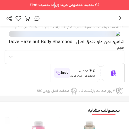
4%
تخفیف مخصوص خرید اول
کد تخفیف:
first
/
/
/
همه محصولات
محصولات بهداشتی
مراقبت از پوست
شامپو بدن
شامپو بدن داو فندق اصل | Dove Hazelnut Body Shampoo
حجم
4%
تخفیف
first
مخصوص اولین خرید
۷ روز ضمانت بازگشت کالا
ضمانت اصل بودن کالا
محصولات مشابه