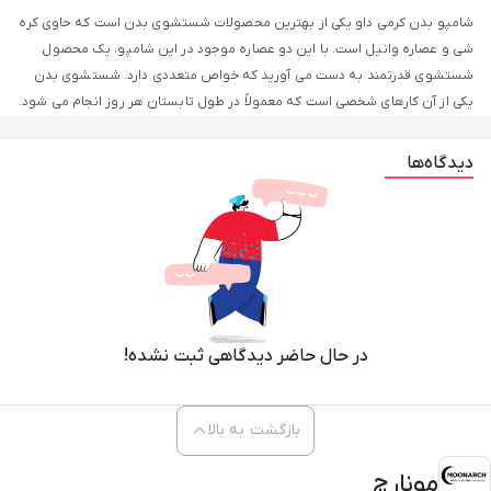
شامپو بدن کرمی داو یکی از بهترین محصولات شستشوی بدن است که حاوی کره
شی و عصاره وانیل است. با این دو عصاره موجود در این شامپو، یک محصول
شستشوی قدرتمند به دست می آورید که خواص متعددی دارد. شستشوی بدن
یکی از آن کارهای شخصی است که معمولاً در طول تابستان هر روز انجام می شود.
در این دوران به دلیل تعریق زیاد، باکتری های زیادی روی پوست جمع می شوند و
در برخی موارد منجر به بیماری های پوستی می شوند.
دیدگاه‌ها
شامپو بدن کرمی داو علاوه بر پاکسازی پوست، عملکردهای بسیار دیگری نیز دارد.
این محصول می تواند پوستی تمیز و بدون باکتری را برای شما به ارمغان بیاورد.
بعد از استفاده حس خوشایندی می دهد. شامپو بدن کرمی داو برای انواع پوست
قابل استفاده است.
شی باتر چیست؟
کره شی یک روغن جامد است که از آجیل درخت شی آفریقایی به دست می آید.
در حال حاضر دیدگاهی ثبت نشده!
سرشار از ویتامین های A، E و F و اسیدهای چرب ضروری از جمله اسیدهای
اولئیک، استئاریک و لینولئیک است. با وجود این ترکیبات، مواد مغذی لازم برای
بازگشت به بالا
تشکیل کلاژن در پوست را تولید می کند. مقدار خوبی کره شی در شامپو بدن
کرمی dv وجود دارد.
مونارچ