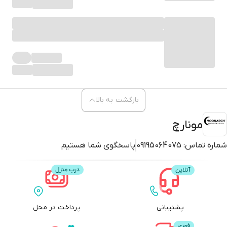
بازگشت به بالا
مونارچ
شماره تماس:
09195064075
پاسخگوی شما هستیم
پشتیبانی
پرداخت در محل