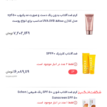
کرم ضد آفتاب بدون رنگ دست و صورت مدیکیوب spf50
مدل کلاژن محافظ UVA،UVB مناسب برای انواع پوست
حجم 50 میلی لیتر
7,202,149
تومان
ضد آفتاب کلینیک SPF40
فقط ۲ عدد در انبار موجود است.
فقط ۲ عدد در انبار موجود است.
16,089,119
3
%
تومان
16,586,722
کرم ضد افتاب شون SPF 50 رنگ طبیعی | Schon
Sunscreen SPF 50
فقط ۱ عدد در انبار موجود است.
فقط ۱ عدد در انبار موجود است.