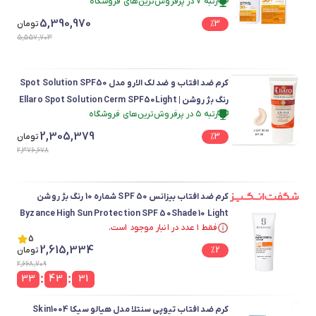
رتبه ۷ در پرفروش‌ترین‌های فروشگاه
SPF 50 UVMune 400
فقط ۱ عدد در انبار موجود است.
5,390,970
3
%
رتبه ۷ در پرفروش‌ترین‌های فروشگاه
تومان
5,557,703
کرم ضد افتاب و ضد لک الارو مدل Spot Solution SPF50
رنگ بژ روشن | Ellaro Spot Solution Cerm SPF50Light
رتبه ۵ در پرفروش‌ترین‌های فروشگاه
Beige
رتبه ۵ در پرفروش‌ترین‌های فروشگاه
2,305,379
3
%
تومان
2,376,678
کرم ضد افتاب بیزانس SPF 50 شماره 10 رنگ بژ روشن
Byzance High Sun Protection SPF 50Shade 10 Light
فقط ۱ عدد در انبار موجود است.
Beige
فقط ۱ عدد در انبار موجود است.
5
2,615,334
2
%
تومان
2,668,709
:
:
33
43
31
کرم ضد افتاب تیوپی سنتلا مدل هیالو سیکا Skin1004