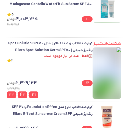
Madagascar Centella WaterFit Sun Serum SPF 50|
SPF 50
5
4,003,795
1
%
تومان
4,062,786
کرم ضد افتاب و ضد لک الارو مدل Spot Solution SPF50
رنگ بژ طبیعی | Ellaro Spot Solution Cerm SPF50
فقط ۱ عدد در انبار موجود است.
Natural Beige
فقط ۱ عدد در انبار موجود است.
4
2,329,144
2
%
تومان
2,376,678
:
:
33
43
31
کرم ضد افتاب الارو مدل Foundation Effec با SPF 30
رنگ بژ طبیعی Ellaro Effect Sunscreen Cream SPF
30Natural Beige