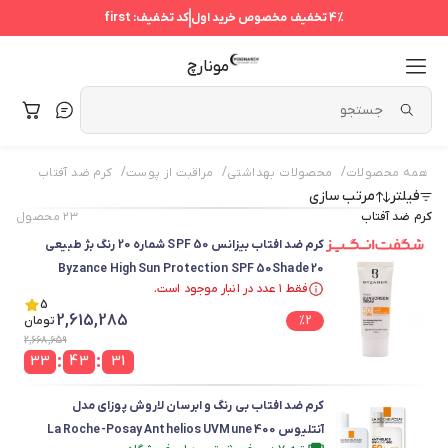
4%
تخفیف مخصوص خرید اول
کد تخفیف:
first
مونارچ
/
/
/
همه محصولات
محصولات بهداشتی
مراقبت از پوست
کرم ضد آفتاب
فیلتر
مرتب سازی
کرم ضد آفتاب
۲۳
محصول
کرم ضد افتاب بیزانس SPF 50 شماره 20 رنگ بژ طبیعی
Byzance High Sun Protection SPF 50Shade 20
فقط ۱ عدد در انبار موجود است.
Natural Beige
فقط ۱ عدد در انبار موجود است.
5
2,615,285
2
%
تومان
2,668,659
:
:
33
43
31
کرم ضد افتاب بی رنگ و ابرسان لاروش پوزای مدل
آنتلیوس La Roche-Posay Anthelios UVMune 400