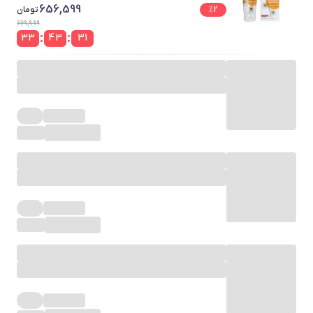
656,599
2
%
تومان
669,999
:
:
33
43
31