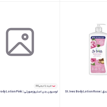
خرید با دیجی‌کالا
St.Ives
لوسیون بدن استیوزصورتی | St.Ives Body Lotion Pink