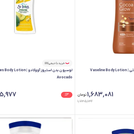
خرید با دیجی‌کالا
لوسیون بدن وازلین شکلاتی | Vaseline Body Lotion
لوسیون بدن استیوز آووکادو |  Lotion
Avocado
5,977
1,683,081
تومان
3
%
1,735,132