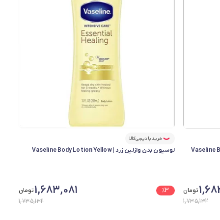
خرید با دیجی‌کالا
لوسیون بدن وازلین زرد | Vaseline Body Lotion Yellow
1,683,081
1,68
تومان
3
%
تومان
1,735,132
1,735,132