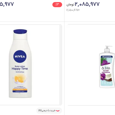
5,977
2,085,977
تومان
3
%
2,150,493
خرید با دیجی‌کالا