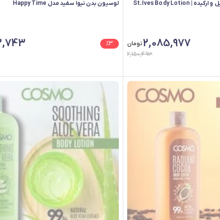
لوسیون بدن استیوز نارگیل و ارکیده | St.Ives Body Lotion
لوسیون بدن نیوا سفید مدل Happy Time
2,743
2,085,977
تومان
3
%
2,150,493