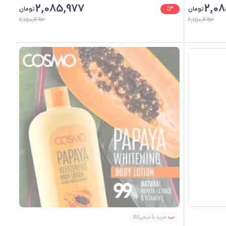
2,085,977
2,08
تومان
3
%
تومان
2,150,493
2,150,493
خرید با دیجی‌کالا