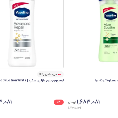
خرید با دیجی‌کالا
عصاره آلوئه ورا
لوسیون بدن وازلین سفید | Vaseline Body Lotion White
3,081
1,683,081
تومان
3
%
1,735,132