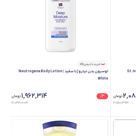
خرید با دیجی‌کالا
St.Ives Body
لوسیون بدن نیتروژنا سفید | Neutrogena Body Lotion
White
1,962,314
2,08
تومان
3
%
تومان
2,023,003
2,150,493