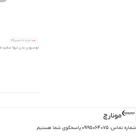
خرید با دیجی‌کالا
لوسیون بدن نیوا سفید صورتی |  Lotion Pink
مونارچ
شماره تماس:
09195064075
پاسخگوی شما هستیم