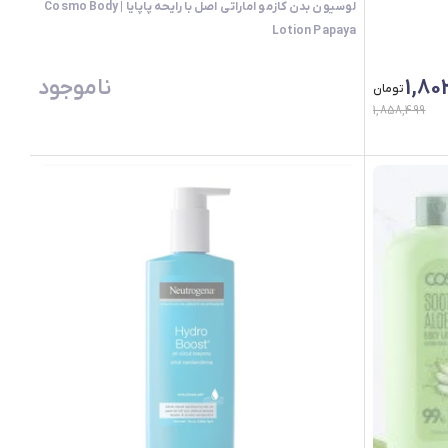
لوسیون بدن کازمو اماراتی اصل با رایحه پاپایا | Cosmo Body
Lotion Papaya
1,80
ناموجود
تومان
1,858,499