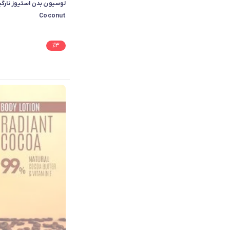
Coconut
%
3