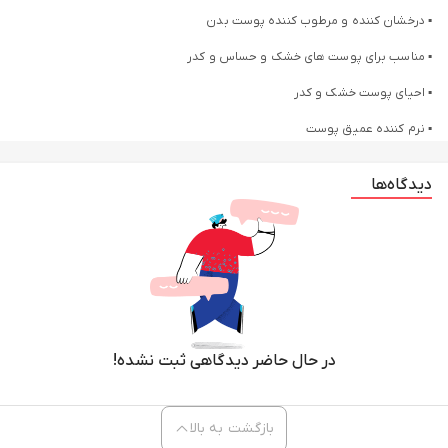
▪️ درخشان کننده و مرطوب کننده پوست بدن
▪️ مناسب برای پوست های خشک و حساس و کدر
▪️ احیای پوست خشک و کدر
▪️ نرم کننده عمیق پوست
▪️ تحاوی ریز قطرات ژله
دیدگاه‌ها
▪️ ضد التهاب مناسب پوست های حساس
▪️ حاوی عصاره کره کاکائو خالص
حجم200میل
بهترین برای: پوست خشک، پوست کدر با کره کاکائو خالص و روغن های بازسازی
کننده بدن برای داشتن پوستی سالم و درخشان. مرطوب کننده بدن با حفظ
رطوبت به احیای پوست خشک و کدر کمک می کند. پوست های خشک را برای
در حال حاضر دیدگاهی ثبت نشده!
درخشندگی با رطوبت رسانی غیر چرب و غنی ترمیم می کند. حاوی کره کاکائو خالص
برای مرطوب کردن پوست خشک و ایجاد درخشش طبیعی روغن بدن حاوی ریز
بازگشت به بالا
قطرات ژله وازلین برای حفظ رطوبت است ساخت ایالات متحده آمریکا روغن ژل