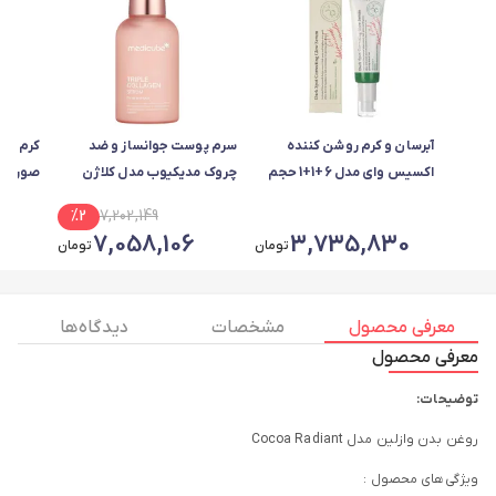
آبرسان و کرم روشن کننده
سرم‌ پوست جوانساز و ضد
کرم کپ
اکسیس وای مدل 6+1+1 حجم
چروک مدیکیوب مدل کلاژن
50 میلی لیتر
مناسب برای انواع پوست حجم
%
2
7,202,149
55 میلی لیتر
حجم 55 میلی لیتر
7,058,106
3,735,830
تومان
تومان
معرفی محصول
مشخصات
دیدگاه ها
معرفی محصول
توضیحات:
روغن بدن وازلین مدل Cocoa Radiant
ویژگی‌های محصول :