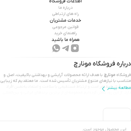
اطلاعات فروشگاه
درباره ما
راه های ارتباطی
خدمات مشتریان
قوانین مرجوعی
راهنمای خرید
همراه ما باشید
درباره فروشگاه
مونارچ
فروشگاه
مونارچ
با هدف ارائه محصولات آرایشی و بهداشتی باکیفیت، اصل و
متناسب با نیازهای متنوع مشتریان تأسیس شده است. ما معتقدیم که زیبایی
چیزی فراتر از ظاهر است و ارتباط مستقیمی با سلامت و اعتمادبه‌نفس افراد
مطالعه بیشتر
دارد. از این رو، تلاش کرده‌ایم مجموعه‌ای از برترین برندهای ایرانی و بین‌المللی
را گرد هم آوریم تا به شما کمک کنیم با خیالی آسوده، محصولات آرایشی و
مراقبتی موردنظر خود را انتخاب کنید.
چرا مونارچ؟
1.
تضمین اصالت کالا
این محصول موجود است.