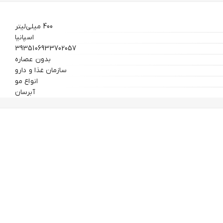
400 میلی‌لیتر
اسپانیا
3935106933702057
بدون عصاره
سازمان غذا و دارو
انواع مو
آبرسان