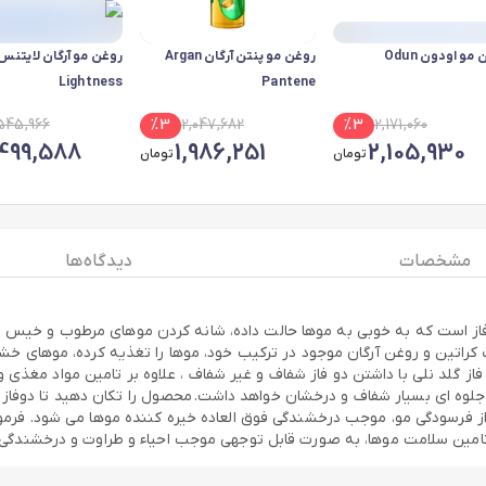
مو اودون Odun
روغن مو پنتن آرگان Argan
روغن مو آرگان لایتنس
Lightness
Pantene
,545,966
%
3
2,047,682
%
3
2,171,060
,499,588
1,986,251
2,105,930
تومان
تومان
مشخصات
دیدگاه ها
فاز است که به خوبی به موها حالت داده، شانه کردن موهای مرطوب و خیس را 
کمک کراتین و روغن آرگان موجود در ترکیب خود، موها را تغذیه کرده، موهای خ
 گلد نلی با داشتن دو فاز شفاف و غیر شفاف ، علاوه بر تامین مواد مغذی و ت
و جلوه ای بسیار شفاف و درخشان خواهد داشت. محصول را تکان دهید تا دوفا
ی 24 عیار بوده که ضمن جلوگیری از فرسودگی مو، موجب درخشندگی فوق العاده خیره کننده موها
تامین سلامت موها، به صورت قابل توجهی موجب احیاء و طراوت و درخشندگی 