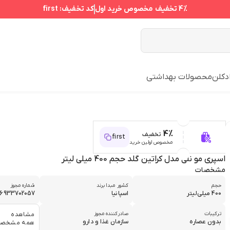
4%
تخفیف مخصوص خرید اول
کد تخفیف:
first
دکلن
محصولات بهداشتی
4%
تخفیف
first
مخصوص اولین خرید
اسپری مو نلی مدل کراتین گلد حجم 400 میلی لیتر
مشخصات
حجم
کشور مبدا برند
شماره مجوز
400 میلی‌لیتر
اسپانیا
06933702057
ترکیبات
صادرکننده مجوز
مشاهده
بدون عصاره
سازمان غذا و دارو
همه مشخصا