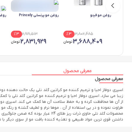
روغن مو فینو
روغن مو پرنسلی Princely
روغن 
%
3
2,919,513
%
3
3,802,485
2,831,929
3,688,409
تومان
تومان
معرفی محصول
معرفی محصول
اسپری دوفاز احیا و ترمیم کننده مو کراتین گلد نلی یک حالت دهنده دو
زیبا می سازد. اسپری دوفاز احیا و ترمیم کننده مو کراتین گلد نلی با 
از آن ها محافظت کرده و به حفظ سلامت آن ها کمک می کند. اسپری دو فاز
طراوت نموده و در پی استفاده از آن ، موها نرم و لطیف گشته و رنگ م
محصولات گلد نلی حاوی ذرات ریز طلا
داشتن قوی ترین مواد طبیعی و تغذیه کننده بافت مو از سوی دیگر با 