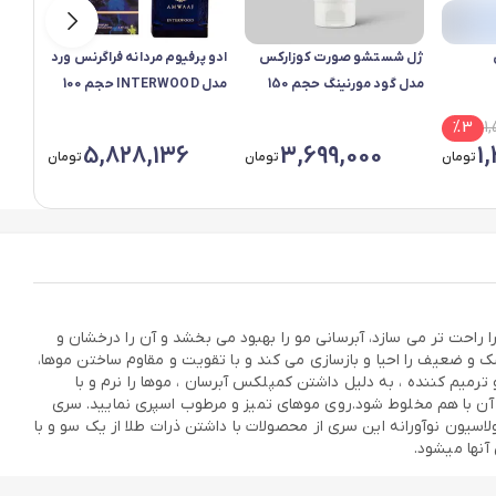
ژل شستشو صورت کوزارکس
ادو پرفیوم مردانه فراگرنس ورد
اسپری
مدل گود مورنینگ حجم 150
مدل INTERWOOD حجم 100
صورت 
میلی لیتر
میلی لیتر
ایربراش حج
%
3
1
0
5,828,136
3,699,000
1
تومان
تومان
تومان
راحت تر می سازد، آبرسانی مو را بهبود می بخشد و آن را درخشان و
شک و ضعیف را احیا و بازسازی می کند و با تقویت و مقاوم ساختن موها،
رمیم کننده ، به دلیل داشتن کمپلکس آبرسان ، موها را نرم و با
ز آن با هم مخلوط شود.روی موهای تمیز و مرطوب اسپری نمایید. سری
 می شود. فرمولاسیون نوآورانه این سری از محصولات با داشتن ذرات طلا از یک سو و با
آنها میشود.