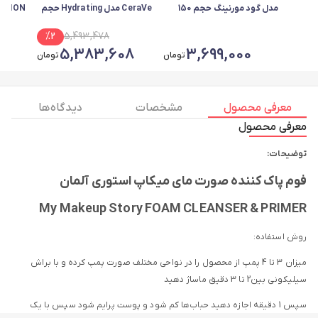
مدل گود مورنینگ حجم 150
CeraVe مدل Hydrating حجم
OTION
میلی لیتر
236 میلی‌لیتر
اصل فر
%
2
5,493,478
8
5,383,608
3,699,000
تومان
تومان
معرفی محصول
مشخصات
دیدگاه ها
معرفی محصول
توضیحات:
فوم پاک کننده صورت مای میکاپ استوری آلمان
My Makeup Story FOAM CLEANSER & PRIMER
روش استفاده:
میزان 3 تا 4 پمپ از محصول را در نواحی مختلف صورت پمپ کرده و با براش
سیلیکونی بین2 تا 3 دقیق ماساژ دهید
سپس 1 دقیقه اجازه دهید حباب‌ها کم شود و پوست پرایم شود سپس با یک