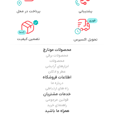
⁃ جایگزین شیرپاک کن، تونر و شوینده قبل از میکاپ
پشتیبانی
پرداخت در محل
⁃ حاوی فاکتور آنتی اکسیدان جهت بازکردن چروک های ریز صورت
⁃ دارای برس سیلیکونی برای ماساژ بهتر و افزایش گردش خون زیر بافت پوستی
تضمین کیفیت
تحویل اکسپرس
محصولات
مونارچ
محصولات برقی
محصولات
ابزارهای آرایشی
عطر و ادکلن
اطلاعات فروشگاه
درباره ما
راه های ارتباطی
خدمات مشتریان
قوانین مرجوعی
راهنمای خرید
همراه ما باشید