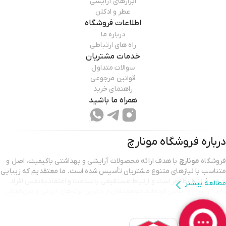
ابزارهای آرایشی
عطر و ادکلن
اطلاعات فروشگاه
درباره ما
راه های ارتباطی
خدمات مشتریان
سوالات متداول
قوانین مرجوعی
راهنمای خرید
همراه ما باشید
درباره فروشگاه
مونارچ
فروشگاه
مونارچ
با هدف ارائه محصولات آرایشی و بهداشتی باکیفیت، اصل و
متناسب با نیازهای متنوع مشتریان تأسیس شده است. ما معتقدیم که زیبایی
چیزی فراتر از ظاهر است و ارتباط مستقیمی با سلامت و اعتمادبه‌نفس افراد
مطالعه بیشتر
دارد. از این رو، تلاش کرده‌ایم مجموعه‌ای از برترین برندهای ایرانی و بین‌المللی
را گرد هم آوریم تا به شما کمک کنیم با خیالی آسوده، محصولات آرایشی و
مراقبتی موردنظر خود را انتخاب کنید.