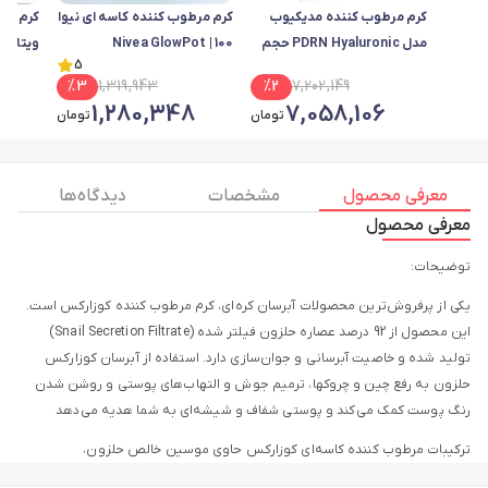
کرم مرطوب کننده مدیکیوب
کرم مرطوب کننده کاسه ای نیوا
کرم مرط
مدل PDRN Hyaluronic حجم
100 | Nivea GlowPot
5
50 میلی لیتر
Cream100
 Cream
%
3
1,319,943
%
2
7,202,149
5
1,280,348
7,058,106
تومان
تومان
معرفی محصول
مشخصات
دیدگاه ها
معرفی محصول
توضیحات:
یکی از پرفروش‌ترین محصولات آبرسان کره‌ای، کرم مرطوب کننده کوزارکس است.
این محصول از 92 درصد عصاره حلزون فیلتر شده (Snail Secretion Filtrate)
تولید شده و خاصیت آبرسانی و جوان‌سازی دارد. استفاده از آبرسان کوزارکس
حلزون به رفع چین و چروکها، ترمیم جوش و التهاب‌های پوستی و روشن شدن
رنگ پوست کمک می‌کند و پوستی شفاف و شیشه‌ای به شما هدیه می‌دهد
ترکیبات مرطوب کننده کاسه‌ای کوزارکس حاوی موسین خالص حلزون،
هیالورونیک اسید، آلانتوئین و پانتنول و فاقد هرگونه الکل یا پارابن است. بافت