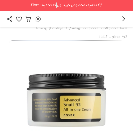
4%
تخفیف مخصوص خرید اول
کد تخفیف:
first
/
/
/
همه محصولات
محصولات بهداشتی
مراقبت از پوست
کرم مرطوب کننده