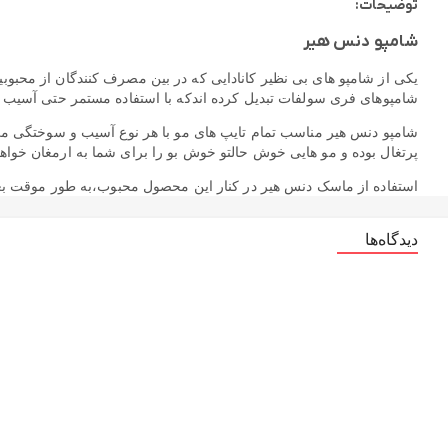
توضیحات:
شامپو دنس هیر
یکی از شامپو های بی نظیر کانادایی که در بین مصرف کنندگان از محبوب
شامپوهای فری سولفات تبدیل کرده اندکه با استفاده مستمر حتی آسیب دید
شامپو دنس هیر مناسب تمام تایپ های مو با هر نوع آسیب و سوختگی می 
پرتغال بوده و مو هایی خوش حالتو خوش بو را برای شما به ارمغان خواهد
استفاده از ماسک دنس هیر در کنار این محصول محبوب،به طور موقت بعد ا
این شامپو حاوی ویتامین ها و پروتئین های ضروری مو می باشدو خشکی و 
دیدگاه‌ها
شامپو دنس هیر به دلیل عدم وجود سولفات در ترکیباتش،بعد از انجام هر ن
ویژگی های شامپو دنس هیر
محصول کشور: کانادا
شامپو فری سولفات مناسب برای بعد از هرگونه تراپی
مناسب برای انواع موهای طبیعی، کراتین شده و آسیب دیده
حاوی کلاژن، کراتین و پروتئین
حاوی ویتامین های ضروری مو
حاوی کراتین و پروتئین هیدرولیز شده