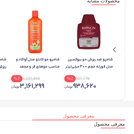
محصولات مشابه
شامپو ضد ریزش مو بیوکسین
شامپو مو کانتو مدل آواکادو
شامپ
مدل فورته حجم 300 میلی‌لیتر
مناسب موهای فر و مجعد
حجم 400 میلی لیتر
%
2
3,225,816
%
2
957,776
موها
3,161,299
938,620
تومان
تومان
400 میلی لیتر
معرفی محصول
معرفی محصول