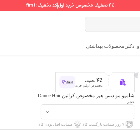
4%
تخفیف مخصوص خرید اول
کد تخفیف:
first
 ادکلن
محصولات بهداشتی
4%
تخفیف
first
مخصوص اولین خرید
شامپو مو دنس هیر مخصوص کراتین Dance Hair
حجم
۷ روز ضمانت بازگشت کالا
ضمانت اصل بودن کالا