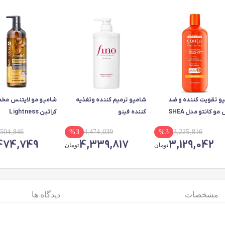
و تقویت کننده و ضد
شامپو ترمیم کننده وتغذیه
شامپو مو لایتنس م
ریزش مو کانتو مدل SHEA
کننده فینو
کراتین Lightness
BUTTER مناسب برای
,504,846
%
3
4,474,039
%
3
3,225,816
ی مجعد و فر حجم
,474,749
4,339,817
3,129,042
تومان
تومان
مشخصات
دیدگاه ها