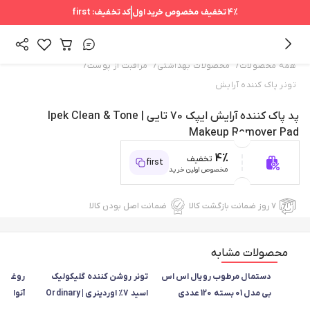
4%
تخفیف مخصوص خرید اول
کد تخفیف:
first
/
/
/
همه محصولات
محصولات بهداشتی
مراقبت از پوست
تونر پاک کننده آرایش
پد پاک کننده آرایش ایپک 70 تایی | Ipek Clean & Tone
Makeup Remover Pad
4%
تخفیف
first
مخصوص اولین خرید
۷ روز ضمانت بازگشت کالا
ضمانت اصل بودن کالا
محصولات مشابه
دستمال مرطوب رویال اس اس
تونر روشن کننده گلیکولیک
روغن پا
بی مدل 01 بسته 120 عددی
اسید 7٪ اوردینری | Ordinary
آنوا