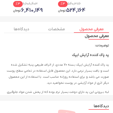
Direct Acids Glycolic Acid
%
3
6,608,403
%
3
540,376
7% Toning Solutio
9
6,410,149
524,164
تومان
تومان
معرفی محصول
مشخصات
دیدگاه ها
معرفی محصول
توضیحات:
پد پاک کننده آرایش ایپک
پد پاک کننده آرایش ایپک بسته 70 عددی، از الیاف طبیعی پنبه تشکیل شده
است و بافت بسیار نرمی دارد. این محصول قابل استفاده در تمامی سطح پوست
صورت می باشد و برای استفاده‌ روزانه مناسب است. با استفاده از این محصول
دیگر اثری از مواد آرایشی در پوست نخواهید دید.
لبه بیرونی این پد دارای دوخت بسیار نرم بوده که از پخش شدن مواد جلوگیری
می نماید و مواد آرایشی را کاملا از روی پوست شما پاک می کند. بافت نرم و لطیف
پد پاک کننده گرد دو طرفه ایپک به آرامی آلودگی و مواد آرایشی را از پوست
دیدگاه‌ها
پاکسازی می کند.