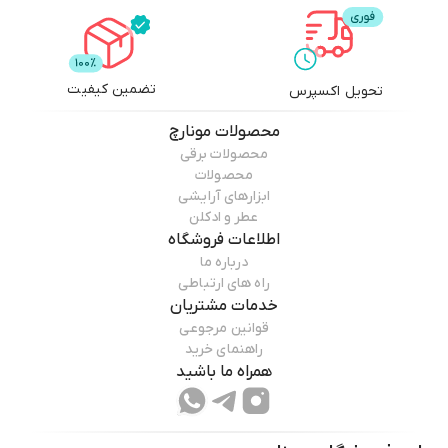
ساخت: ترکیه
تعداد در بسته: 70 عدد
جنس: پنبه ای
مناسب برای: انواع پوست
تضمین کیفیت
تحویل اکسپرس
خاصیت مرطوب کنندگی برای پوست
پاکسازی و تمیز کنندگی عمیق پوست
محصولات
مونارچ
مناسب برای صورت، چشم ها و لب ها
محصولات برقی
پاک کردن آرایش و چربی اضافه پوست
محصولات
ابزارهای آرایشی
کمک به پاکسازی کثیفی ها و آلودگی ها
عطر و ادکلن
اطلاعات فروشگاه
درباره ما
راه های ارتباطی
خدمات مشتریان
قوانین مرجوعی
راهنمای خرید
همراه ما باشید